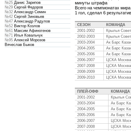
№25
Данис Зарипов
минуты штрафа
№29
Сергей Федоров
Всего на чемпионатах мира
№32
Александр Семин
1 гол, сделал 6 результат
№42
Сергей Зиновьев
№47
Александр Радулов
СЕЗОН
КОМАНДА
№52
Виктор Козлов
2001-2002
Крылья Сове
№61
Максим Афиногенов
№71
Илья Ковальчук
2002-2003
Крылья Сове
№95
Алексей Морозов
2003-2004
Ак Барс Каза
Вячеслав Быков
2004-2005
Ак Барс Каза
2005-2006
Ак Барс Каза
2006-2007
ЦСКА Москва
2007-2008
ЦСКА Москва
2008-2009
ЦСКА Москва
2009-2010
ЦСКА Москва
ПЛЕЙ-ОФФ
КОМАНДА
2001-2002
Крылья Со
2003-2004
Ак Барс Ка
2004-2005
Ак Барс Ка
2005-2006
Ак Барс Ка
2006-2007
ЦСКА Мос
2007-2008
ЦСКА Мос