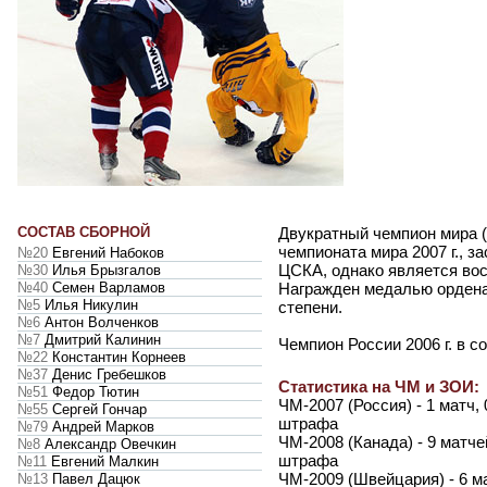
СОСТАВ СБОРНОЙ
Двукратный чемпион мира (2
чемпионата мира 2007 г., з
№20
Евгений Набоков
ЦСКА, однако является во
№30
Илья Брызгалов
№40
Семен Варламов
Награжден медалью ордена 
№5
Илья Никулин
степени.
№6
Антон Волченков
№7
Дмитрий Калинин
Чемпион России 2006 г. в с
№22
Константин Корнеев
№37
Денис Гребешков
Статистика на ЧМ и ЗОИ:
№51
Федор Тютин
ЧМ-2007 (Россия) - 1 матч, 
№55
Сергей Гончар
штрафа
№79
Андрей Марков
ЧМ-2008 (Канада) - 9 матчей
№8
Александр Овечкин
штрафа
№11
Евгений Малкин
ЧМ-2009 (Швейцария) - 6 мат
№13
Павел Дацюк