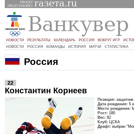
ПРОЕКТ
ПРЕДСТАВЛЯЕТ
НОВОСТИ
РЕЗУЛЬТАТЫ
КАЛЕНДАРЬ
РОССИЯ
ВОКРУГ ИГР
ИСТО
НОВОСТИ
РОССИЯ
КОМАНДЫ
ИСТОРИЯ
МАТЧИ
СТАТИСТИКА
Россия
22
Константин Корнеев
Позиция:
защитник
Дата рождения:
5 
Место рождения:
М
Рост:
180
Вес:
82
Клуб:
ЦСКА
Драфт:
выбран "Мон