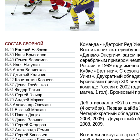
СОСТАВ СБОРНОЙ
Команда - «Детройт Ред Уин
Воспитанник екатеринбургс
№20
Евгений Набоков
«Динамо-Энергии», затем п
№30
Илья Брызгалов
№40
Семен Варламов
серебряным призером чемп
№5
Илья Никулин
России, в 1999 году именно
№6
Антон Волченков
Кубке «Балтики». С сезона
№7
Дмитрий Калинин
Уингз». Двукратный обладат
№22
Константин Корнеев
Бронзовый призер XIX зимн
№37
Денис Гребешков
команде России с 2002 года
№51
Федор Тютин
матча, 1 гол). Бронзовый п
№55
Сергей Гончар
№79
Андрей Марков
Дебютировал в НХЛ в сезон
№8
Александр Овечкин
(4 октября). Первая шайба 
№11
Евгений Малкин
Четырёхкратный обладатель
№13
Павел Дацюк
2008, 2009) . Двукратный 
№25
Данис Зарипов
2008, 2009.
№29
Сергей Федоров
№32
Александр Семин
Во время локаута сыграл 47
№42
Сергей Зиновьев
плей-офф за московское «Д
№47
Александр Радулов