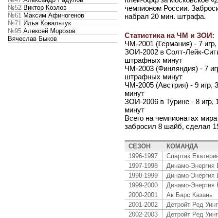
№52
Виктор Козлов
чемпионом России. Заброси
№61
Максим Афиногенов
набрал 20 мин. штрафа.
№71
Илья Ковальчук
№95
Алексей Морозов
Статистика на ЧМ и ЗОИ:
Вячеслав Быков
ЧМ-2001 (Германия) - 7 игр
ЗОИ-2002 в Солт-Лейк-Сити -
штрафных минут
ЧМ-2003 (Финляндия) - 7 игр
штрафных минут
ЧМ-2005 (Австрия) - 9 игр, 
минут
ЗОИ-2006 в Турине - 8 игр, 
минут
Всего на чемпионатах мира
забросил 8 шайб, сделал 1
СЕЗОН
КОМАНДА
1996-1997
Спартак Екатери
1997-1998
Динамо-Энергия 
1998-1999
Динамо-Энергия 
1999-2000
Динамо-Энергия 
2000-2001
Ак Барс Казань
2001-2002
Детройт Ред Уинг
2002-2003
Детройт Ред Уинг