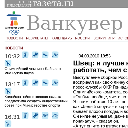
ПРОЕКТ
ПРЕДСТАВЛЯЕТ
НОВОСТИ
РЕЗУЛЬТАТЫ
КАЛЕНДАРЬ
РОССИЯ
ВОКРУГ ИГР
ИСТО
НОВОСТИ
10:32
—
04.03.2010 19:53
—
Швец: я лучше 
работать, чем 
Олимпийский чемпион Лайсачек:
мне нужна пауза
Выступление сборной Росс
воспринял как свою личную
13:17
пресс-службы ОКР Геннад
Олимпийского комитета, с
«Он был вообще, чисто по-
Колобков: общественная палата
предложила создать общественный
Я с ним работаю 10 лет, он
совет при Министерстве спорта
как «белый клоун» – в хоро
бывает плохой погоды, и в
16:31
Он нигде не унывал, даже в
поначалу», - сказал он.
«А тут он что-то взгрустну