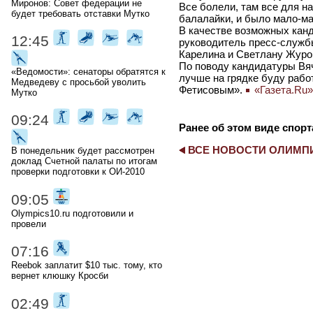
Миронов: Совет федерации не
Все болели, там все для на
будет требовать отставки Мутко
балалайки, и было мало-м
В качестве возможных канд
12:45
руководитель пресс-служб
Карелина и Светлану Журо
По поводу кандидатуры Вя
«Ведомости»: сенаторы обратятся к
лучше на грядке буду работ
Медведеву с просьбой уволить
Фетисовым».
«Газета.Ru»
Мутко
09:24
Ранее об этом виде спорт
ВСЕ НОВОСТИ ОЛИМ
В понедельник будет рассмотрен
доклад Счетной палаты по итогам
проверки подготовки к ОИ-2010
09:05
Olympics10.ru подготовили и
провели
07:16
Reebok заплатит $10 тыс. тому, кто
вернет клюшку Кросби
02:49