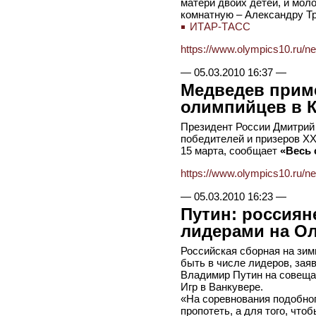
матери двоих детей, и мол
комнатную – Александру Тр
ИТАР-ТАСС
https://www.olympics10.ru/n
—
05.03.2010 16:37
—
Медведев прим
олимпийцев в К
Президент России Дмитрий
победителей и призеров XX
15 марта, сообщает
«Весь 
https://www.olympics10.ru/n
—
05.03.2010 16:23
—
Путин: россия
лидерами на О
Российская сборная на зи
быть в числе лидеров, зая
Владимир Путин на совещани
Игр в Ванкувере.
«На соревнования подобног
пропотеть, а для того, чт