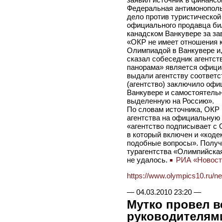
Федеральная антимонополь
дело против туристическо
официального продавца би
канадском Ванкувере за за
«ОКР не имеет отношения к
Олимпиадой в Ванкувере и, 
сказал собеседник агентст
панорама» является офици
выдали агентству соответс
(агентство) заключило офи
Ванкувере и самостоятельн
выделенную на Россию».
По словам источника, ОКР 
агентства на официальную 
«агентство подписывает с 
в который включен и «коде
подобные вопросы». Получ
турагентства «Олимпийска
не удалось.
РИА «Новост
https://www.olympics10.ru/n
—
04.03.2010 23:20
—
Мутко провел в
руководителям