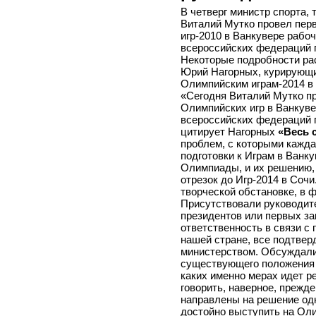
В четверг министр спорта,
Виталий Мутко провел пер
игр-2010 в Ванкувере рабо
всероссийских федераций 
Некоторые подробности ра
Юрий Нагорных, курирующий
Олимпийским играм-2014 в
«Сегодня Виталий Мутко п
Олимпийских игр в Ванкуве
всероссийских федераций 
цитирует Нагорных
«Весь 
проблем, с которыми кажд
подготовки к Играм в Ванк
Олимпиады, и их решению,
отрезок до Игр-2014 в Сочи
творческой обстановке, в 
Присутствовали руководит
президентов или первых з
ответственность в связи с
нашей стране, все подтвер
министерством. Обсуждали
существующего положения 
каких именно мерах идет р
говорить, наверное, прежд
направлены на решение одн
достойно выступить на Оли