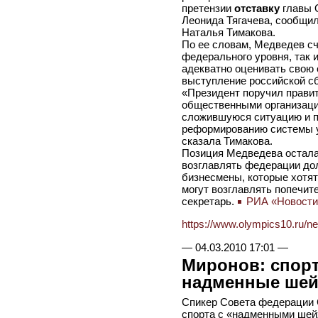
претензии
отставку
главы 
Леонида Тягачева, сообщил
Наталья Тимакова.
По ее словам, Медведев сч
федерального уровня, так 
адекватно оценивать свою 
выступление российской с
«Президент поручил прави
общественными организаци
сложившуюся ситуацию и п
реформированию системы у
сказала Тимакова.
Позиция Медведева осталас
возглавлять федерации до
бизнесмены, которые хотят
могут возглавлять попечит
секретарь.
РИА «Новости
https://www.olympics10.ru/n
—
04.03.2010 17:01
—
Миронов: спорт
надменные шей
Спикер Совета федерации 
спорта с «надменными шей