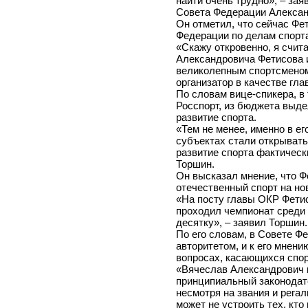
найти очень трудно», – зая
Совета Федерации Алексан
Он отметил, что сейчас Фе
Федерации по делам спорт
«Скажу откровенно, я счит
Александровича Фетисова 
великолепным спортсменом
организатор в качестве гл
По словам вице-спикера, в 
Росспорт, из бюджета выд
развитие спорта.
«Тем не менее, именно в ег
субъектах стали открывать
развитие спорта фактическ
Торшин.
Он высказал мнение, что Ф
отечественный спорт на но
«На посту главы ОКР Фети
проходил чемпионат среди 
десятку», – заявил Торшин.
По его словам, в Совете Ф
авторитетом, и к его мнен
вопросах, касающихся спор
«Вячеслав Александрович 
принципиальный законодате
несмотря на звания и регал
может не устроить тех, кт