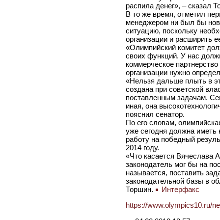
распила денег», – сказал Т
В то же время, отметил пе
менеджером ни был бы новы
ситуацию, поскольку необ
организации и расширить е
«Олимпийский комитет дол
своих функций. У нас долж
коммерческое партнерство с
организации нужно определ
«Нельзя дальше плыть в эт
создана при советской влас
поставленным задачам. Се
иная, она высокотехнологи
пояснил сенатор.
По его словам, олимпийска
уже сегодня должна иметь 
работу на победный резуль
2014 году.
«Что касается Вячеслава А
законодатель мог бы на пос
называется, поставить за
законодательной базы в об
Торшин.
Интерфакс
https://www.olympics10.ru/n