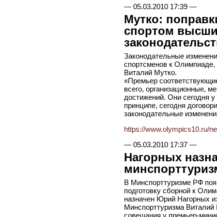
—
05.03.2010 17:39
—
Мутко: поправк
спортом высши
законодательс
Законодательные изменения
спортсменов к Олимпиаде, 
Виталий Мутко.
«Премьер соответствующие
всего, организационные, м
достижений. Они сегодня у 
принципе, сегодня договор
законодательные изменения
https://www.olympics10.ru/n
—
05.03.2010 17:37
—
Нагорных назн
минспорттуриз
В Минспорттуризме РФ поя
подготовку сборной к Олим
назначен Юрий Нагорных и
Минспорттуризма Виталий 
совещания у премьер-мини