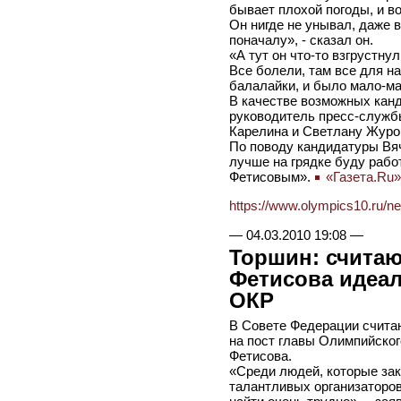
бывает плохой погоды, и в
Он нигде не унывал, даже в
поначалу», - сказал он.
«А тут он что-то взгрустну
Все болели, там все для на
балалайки, и было мало-м
В качестве возможных канд
руководитель пресс-служб
Карелина и Светлану Журо
По поводу кандидатуры Вя
лучше на грядке буду работ
Фетисовым».
«Газета.Ru»
https://www.olympics10.ru/n
—
04.03.2010 19:08
—
Торшин: считаю
Фетисова идеал
ОКР
В Совете Федерации счита
на пост главы Олимпийског
Фетисова.
«Среди людей, которые зак
талантливых организаторов