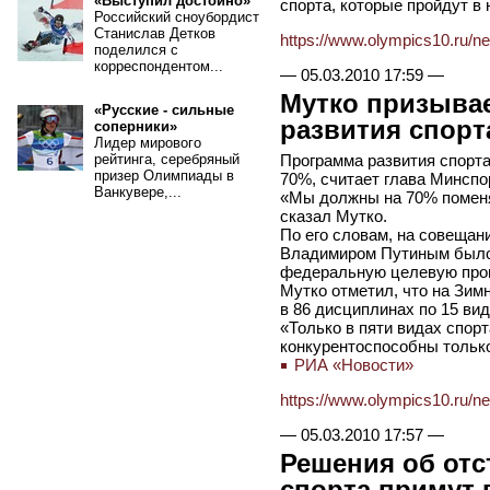
«Выступил достойно»
спорта, которые пройдут в 
Российский сноубордист
Станислав Детков
https://www.olympics10.ru/n
поделился с
корреспондентом...
—
05.03.2010 17:59
—
Мутко призыва
«Русские - сильные
развития спорт
соперники»
Лидер мирового
рейтинга, серебряный
Программа развития спорта
призер Олимпиады в
70%, считает глава Минспо
Ванкувере,...
«Мы должны на 70% поменят
сказал Мутко.
По его словам, на совещан
Владимиром Путиным было 
федеральную целевую про
Мутко отметил, что на Зи
в 86 дисциплинах по 15 вид
«Только в пяти видах спор
конкурентоспособны только
РИА «Новости»
https://www.olympics10.ru/n
—
05.03.2010 17:57
—
Решения об отс
спорта примут 