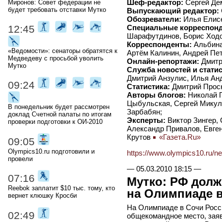
Шеф-редактор:
Сергей Де
Миронов: Совет федерации не
будет требовать отставки Мутко
Выпускающий редактор:
Обозреватели:
Илья Елисе
Специальные корреспонд
12:45
Шарафутдинов, Борис Ходо
Корреспонденты:
Альбина
«Ведомости»: сенаторы обратятся к
Артём Калинин, Андрей Пет
Медведеву с просьбой уволить
Онлайн-репортажи:
Дмитр
Мутко
Служба новостей и статис
Дмитрий Анзулис, Илья Анд
09:24
Статистика:
Дмитрий Проск
Авторы блогов:
Николай П
Цыбульская, Сергей Микул
В понедельник будет рассмотрен
Зарбабян;
доклад Счетной палаты по итогам
Эксперты:
Виктор Зингер,
проверки подготовки к ОИ-2010
Александр Привалов, Евген
Крутов
«Газета.Ru»
09:05
Olympics10.ru подготовили и
https://www.olympics10.ru/n
провели
—
05.03.2010 18:15
—
07:16
Мутко: РФ долж
Reebok заплатит $10 тыс. тому, кто
на Олимпиаде 
вернет клюшку Кросби
На Олимпиаде в Сочи Росси
02:49
общекомандное место, заяв