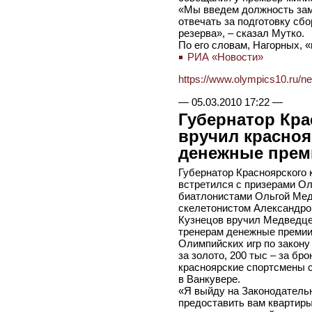
«Мы введем должность зам
отвечать за подготовку сб
резерва», – сказал Мутко.
По его словам, Нагорных, «
РИА «Новости»
https://www.olympics10.ru/n
—
05.03.2010 17:22
—
Губернатор Кра
вручил красно
денежные прем
Губернатор Красноярского 
встретился с призерами Ол
биатлонистами Ольгой Мед
скелетонистом Александро
Кузнецов вручил Медведцев
тренерам денежные премии
Олимпийских игр по закону 
за золото, 200 тыс – за бро
красноярские спортсмены 
в Ванкувере.
«Я выйду на Законодатель
предоставить вам квартиры