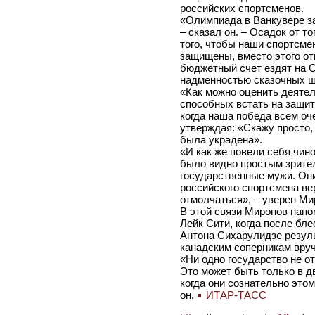
российских спортсменов.
«Олимпиада в Ванкувере за
– сказал он. – Осадок от то
того, чтобы наши спортсме
защищены, вместо этого от
бюджетный счет ездят на О
надменностью сказочных ш
«Как можно оценить деятел
способных встать на защит
когда наша победа всем оч
утверждая: «Скажу просто,
была украдена».
«И как же повели себя чино
было видно простым зрител
государственные мужи. Они
российского спортсмена ве
отмолчаться», – уверен Ми
В этой связи Миронов напо
Лейк Сити, когда после бл
Антона Сихарулидзе резул
канадским соперникам вруч
«Ни одно государство не о
Это может быть только в дв
когда они сознательно это
он.
ИТАР-ТАСС