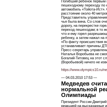
Погибший ребенок первым и
пешеходному переходу по н
автомобиль «Тойота-Ист». 
расстояние около 40 метров
Представитель управления 
чья была вина. Со слов оч
дорогу, на перекрестке го
переход пешеходам; в то ж
что и ему горел разрешающ
ребенку, а затем нажал на 
«По факту происшествия в
устанавливает причины ДТ
Пресс-секретарь управлени
Наталья Воробьева не смо
Богалий-Титовец на этот сл
(Воробьевой) ничего не изв
https://www.olympics10.ru/n
—
04.03.2010 17:53
—
Медведев счита
нормальной реа
Олимпиады
Президент России Дмитрий
реакцией на высказанные 