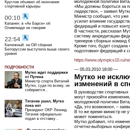
молодежной политики Вита
Круглов объявил об окончании
«Мы должны бороться за п
спортивной карьеры
лидерство», – заявил Мутк
Министр сообщил, что уже 
00:10
усилит влияние государств
Капанен: в «Ак Барсе» об
федераций и повысит контр
Олимпиаде не говорим
В частности, рассказал Му
систему аккредитации фед
22:54
тренеров сборных команд б
Калюжный: на ОИ сборная
Кроме того, будет создана
Белоруссии выступила выше своего
подготовки» федераций к 
уровня
https://www.olympics10.ru/n
ПОДРОБНОСТИ
—
05.03.2010 18:00
—
Мутко ждет поддержки
Мутко не исклю
от Путина
Министр спорта Виталий
изменений в с
Мутко, судя по всему, не
собирается...
В руководстве спортивных
могут произойти изменения,
Тягачев ушел, Мутко
молодежной политики Вита
пока нет
«Да, это возможно», – заяв
Президент ОКР Леонид
В то же время министр не 
Тягачев официально
может поменяться.
подал в отставку...
Мутко добавил, что измене
отчетно-выборных конфере