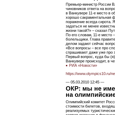
Премьер-министр России В
чиновников ответа на вопр
в Ванкувере 11-е место в 
хорошо сакраментальная фр
поражение всегда сирота. Я
задаться не менее известн
жизни такой?» – сказал Пу
По его словам, 11-е место –
болельщики. Глава правит
делом задают сейчас вопро
«Все вопросы – все про сп
спрашивают даже уже про з
Первый вопрос, куда бы (я)
Ванкувере происходит, в ч
РИА «Новости»
https://www.olympics10.ru/n
—
05.03.2010 12:45
—
ОКР: мы не име
на олимпийские
Олимпийский комитет Росси
стоимости билетов, входящ
реализуемых туристически
заявил источник в финансо