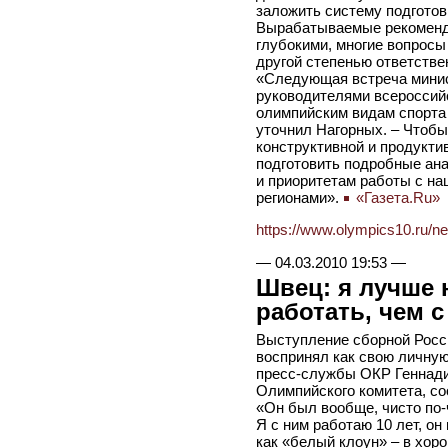
заложить систему подготов
Вырабатываемые рекоменда
глубокими, многие вопросы
другой степенью ответстве
«Следующая встреча минис
руководителями всероссий
олимпийским видам спорта
уточнил Нагорных. – Чтоб
конструктивной и продукти
подготовить подробные ан
и приоритетам работы с н
регионами».
«Газета.Ru»
https://www.olympics10.ru/n
—
04.03.2010 19:53
—
Швец: я лучше 
работать, чем 
Выступление сборной Росс
воспринял как свою личную
пресс-службы ОКР Геннад
Олимпийского комитета, с
«Он был вообще, чисто по-
Я с ним работаю 10 лет, он
как «белый клоун» – в хоро