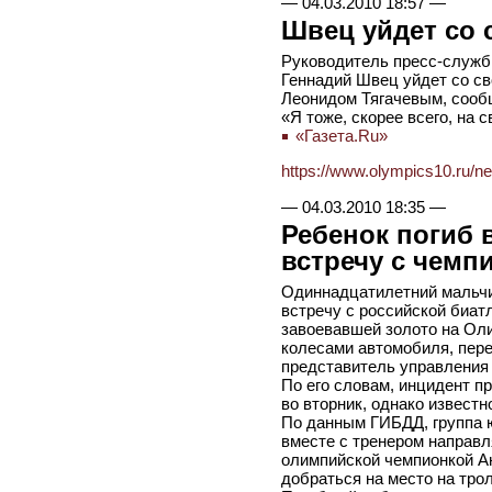
—
04.03.2010 18:57
—
Швец уйдет со 
Руководитель пресс-служб
Геннадий Швец уйдет со св
Леонидом Тягачевым, соо
«Я тоже, скорее всего, на с
«Газета.Ru»
https://www.olympics10.ru/n
—
04.03.2010 18:35
—
Ребенок погиб 
встречу с чемп
Одиннадцатилетний мальчи
встречу с российской биат
завоевавшей золото на Оли
колесами автомобиля, пере
представитель управления
По его словам, инцидент п
во вторник, однако известно
По данным ГИБДД, группа 
вместе с тренером направл
олимпийской чемпионкой А
добраться на место на тро