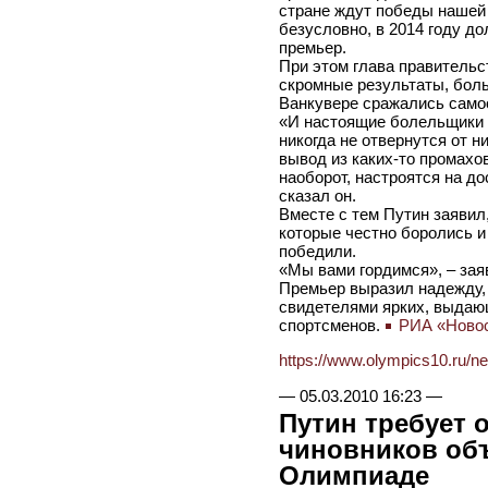
стране ждут победы нашей 
безусловно, в 2014 году до
премьер.
При этом глава правительс
скромные результаты, боль
Ванкувере сражались само
«И настоящие болельщики н
никогда не отвернутся от 
вывод из каких-то промахов
наоборот, настроятся на д
сказал он.
Вместе с тем Путин заявил,
которые честно боролись и
победили.
«Мы вами гордимся», – зая
Премьер выразил надежду,
свидетелями ярких, выдаю
спортсменов.
РИА «Ново
https://www.olympics10.ru/n
—
05.03.2010 16:23
—
Путин требует 
чиновников об
Олимпиаде