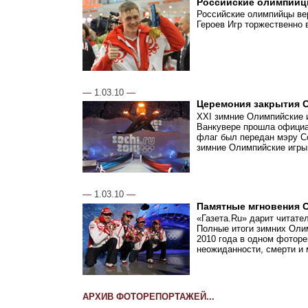
Российские олимпийц
Российские олимпийцы ве
Героев Игр торжественно
—
1.03.10
—
Церемония закрытия 
XXI зимние Олимпийские и
Ванкувере прошла официа
флаг был передан мэру Со
зимние Олимпийские игры
—
1.03.10
—
Памятные мгновения 
«Газета.Ru» дарит читате
Полные итоги зимних Олим
2010 года в одном фоторе
неожиданности, смерти и
АРХИВ ФОТОРЕПОРТАЖЕЙ...