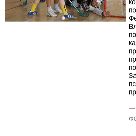
ко
по
Ф
В
по
к
пр
п
п
З
пс
пр
Ф