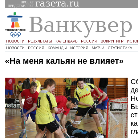
ПРОЕКТ
ПРЕДСТАВЛЯЕТ
НОВОСТИ
РЕЗУЛЬТАТЫ
КАЛЕНДАРЬ
РОССИЯ
ВОКРУГ ИГР
ИСТО
НОВОСТИ
РОССИЯ
КОМАНДЫ
ИСТОРИЯ
МАТЧИ
СТАТИСТИКА
«На меня кальян не влияет»
С
де
Но
Б
с
ка
гл