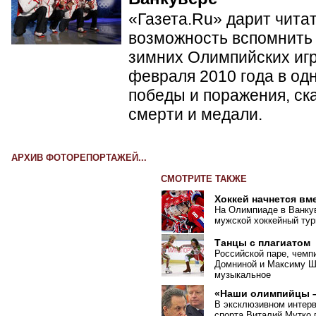
«Газета.Ru» дарит чита
возможность вспомнить 
зимних Олимпийских игр 
февраля 2010 года в од
победы и поражения, ск
смерти и медали.
АРХИВ ФОТОРЕПОРТАЖЕЙ...
СМОТРИТЕ ТАКЖЕ
Хоккей начнется вм
На Олимпиаде в Ванкув
мужской хоккейный тур
Танцы с плагиатом
Российской паре, чемп
Домниной и Максиму Ша
музыкальное
«Наши олимпийцы –
В эксклюзивном интер
спорта Виталий Мутко 