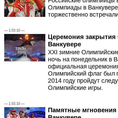
Российские олимпийцы в
Олимпиады в Ванкувере.
торжественно встречал
—
1.03.10
—
Церемония закрытия
Ванкувере
XXI зимние Олимпийские
ночь на понедельник в 
официальная церемония
Олимпийский флаг был п
2014 году пройдут сле
Олимпийские игры.
—
1.03.10
—
Памятные мгновения
Ванкувере