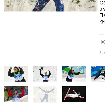
С
а
Пе
ки
Ф
Аме