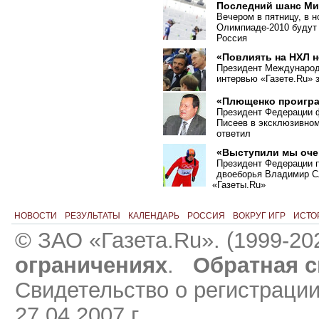
Последний шанс Ми
Вечером в пятницу, в н
Олимпиаде-2010 будут
Россия
«Повлиять на НХЛ н
Президент Международ
интервью «Газете.Ru» з
«Плющенко проигра
Президент Федерации ф
Писеев в эксклюзивно
ответил
«Выступили мы оче
Президент Федерации 
двоеборья Владимир С
«
Газеты.Ru»
НОВОСТИ
РЕЗУЛЬТАТЫ
КАЛЕНДАРЬ
РОССИЯ
ВОКРУГ ИГР
ИСТО
© ЗАО «Газета.Ru». (1999-20
ограничениях
.
Обратная с
Свидетельство о регистраци
27.04.2007 г.