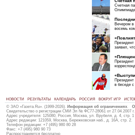
Счетная 
Счетная па
Олимпиаде
Последни
Вечером в 
восемь ко
«Повлият
Президент
заявил, чт
«Плющенк
Президент
корреспон
«Выступи
Президент
в беседе с
НОВОСТИ
РЕЗУЛЬТАТЫ
КАЛЕНДАРЬ
РОССИЯ
ВОКРУГ ИГР
ИСТО
© ЗАО «Газета.Ru». (1999-2026).
Информация об ограничениях
.
О
Свидетельство о регистрации СМИ Эл № ФС77-28061 от 27.04.2007 г.
Адрес учредителя: 125080, Россия, Москва, ул. Врубеля, д. 4, стр. 1
Адрес редакции: 121059, Москва, Бережковская наб., д. 16А, стр. 2.
Телефон редакции: +7 (495) 980 80 28
Факс: +7 (495) 980 90 73
Распространяется бесплатно