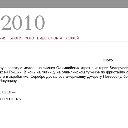
РИЯ
БЛОГИ
ФОТО
ВИДЫ СПОРТА
ХОККЕЙ
Текст
Фото
Ком
вую золотую медаль на зимних Олимпийских играх в истории Белорусси
ксей Гришин. В ночь на пятницу на олимпийском турнире по фристайлу 
ото в акробатике. Серебро досталось американцу Джерету Петерсону, бр
Чжунцину.
6.02.10
—
О:
REUTERS