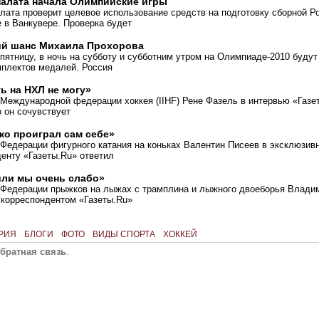
палата начала Олимпийские игры
лата проверит целевое использование средств на подготовку сборной Р
 в Ванкувере. Проверка будет
й шанс Михаила Прохорова
пятницу, в ночь на субботу и субботним утром на Олимпиаде-2010 буду
мплектов медалей. Россия
ь на НХЛ не могу»
 Международной федерации хоккея
(
IIHF) Рене Фазель в интервью «Газе
о он сочувствует
о проиграл сам себе»
 Федерации фигурного катания на коньках Валентин Писеев в эксклюзив
денту
«
Газеты.Ru» ответил
ли мы очень слабо»
 Федерации прыжков на лыжах с трамплина и лыжного двоеборья Влади
 корреспондентом
«
Газеты.Ru»
РИЯ
БЛОГИ
ФОТО
ВИДЫ СПОРТА
ХОККЕЙ
братная связь
.