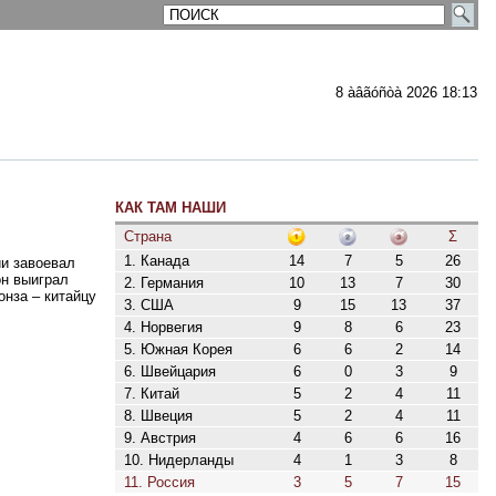
8 àâãóñòà 2026 18:13
КАК ТАМ НАШИ
ментарии
Страна
Σ
1. Канада
14
7
5
26
и завоевал
он выиграл
2. Германия
10
13
7
30
онза – китайцу
3. США
9
15
13
37
4. Норвегия
9
8
6
23
5. Южная Корея
6
6
2
14
6. Швейцария
6
0
3
9
7. Китай
5
2
4
11
8. Швеция
5
2
4
11
9. Австрия
4
6
6
16
10. Нидерланды
4
1
3
8
11. Россия
3
5
7
15