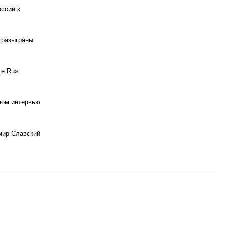
оссии к
т разыграны
те.Ru»
ном интервью
мир Славский