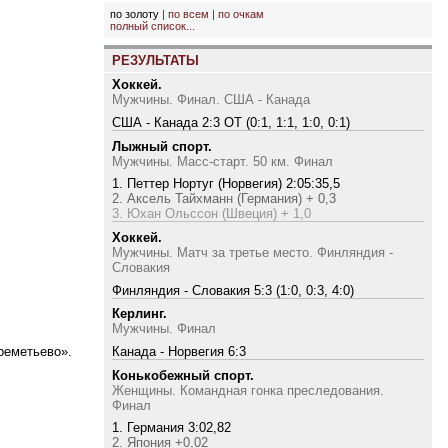
по золоту
|
по всем
|
по очкам
полный список...
РЕЗУЛЬТАТЫ
Хоккей.
Мужчины. Финал. США - Канада
США - Канада 2:3 ОТ (0:1, 1:1, 1:0, 0:1)
Лыжный спорт.
Мужчины. Масс-старт. 50 км. Финал
1. Петтер Нортуг (Норвегия) 2:05:35,5
2. Аксель Тайхманн (Германия) + 0,3
3. Юхан Ольссон (Швеция) + 1,0
Хоккей.
Мужчины. Матч за третье место. Финляндия -
Словакия
Финляндия - Словакия 5:3 (1:0, 0:3, 4:0)
Керлинг.
Мужчины. Финал
реметьево».
Канада - Норвегия 6:3
Конькобежный спорт.
Женщины. Командная гонка преследования.
Финал
1. Германия 3:02,82
2. Япония +0,02