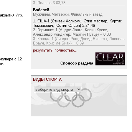
3. Польша 3:03,73
Бобслей.
Мужчины. Четверки. Финальный заезд
акрытия Игр.
1. США-1 (Стивен Холкомб, Стив Меслер, Куртис
Томашевич, Юстин Олсен) 3:24,46
2. Германия-1 (Андре Ланге, Кевин Куске,
Александр Ройдигер, Мартин Путце) + 0,38
3. Канада-1 (Линдон Раш, Дэвид Биссетт, Ласцель
Браун, Крис ле Биан) + 0,39
результаты полностью...
нкувере с 12
Cпонсор раздела
ли.
ВИДЫ СПОРТА