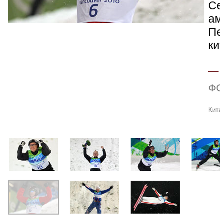
С
а
Пе
ки
Ф
Кит