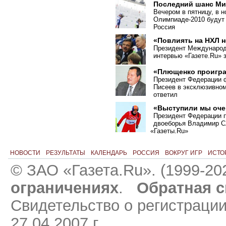
Последний шанс Ми
Вечером в пятницу, в н
Олимпиаде-2010 будут
Россия
«Повлиять на НХЛ н
Президент Международ
интервью «Газете.Ru» з
«Плющенко проигра
Президент Федерации ф
Писеев в эксклюзивно
ответил
«Выступили мы оче
Президент Федерации 
двоеборья Владимир С
«
Газеты.Ru»
НОВОСТИ
РЕЗУЛЬТАТЫ
КАЛЕНДАРЬ
РОССИЯ
ВОКРУГ ИГР
ИСТО
© ЗАО «Газета.Ru». (1999-20
ограничениях
.
Обратная с
Свидетельство о регистраци
27.04.2007 г.