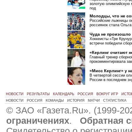
золотую олимпийскую м
под
Молодцы, что не с
Российские лыжницы ос
россиянок стала Ольга
Чуда не произошло
Хоккеисты «Тре Крунур
встречи победили сбо
«Керлинг считают 
Главный тренер сборно
прокомментировала зам
«Мисс Керлинг» у н
В четвертой сессии ол
России в последнем эн
НОВОСТИ
РЕЗУЛЬТАТЫ
КАЛЕНДАРЬ
РОССИЯ
ВОКРУГ ИГР
ИСТО
НОВОСТИ
РОССИЯ
КОМАНДЫ
ИСТОРИЯ
МАТЧИ
СТАТИСТИКА
© ЗАО «Газета.Ru». (1999-20
ограничениях
.
Обратная с
Свидетельство о регистраци