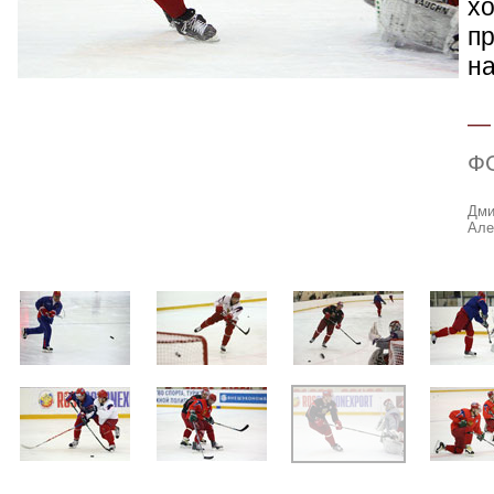
хо
п
н
Ф
Дми
Але