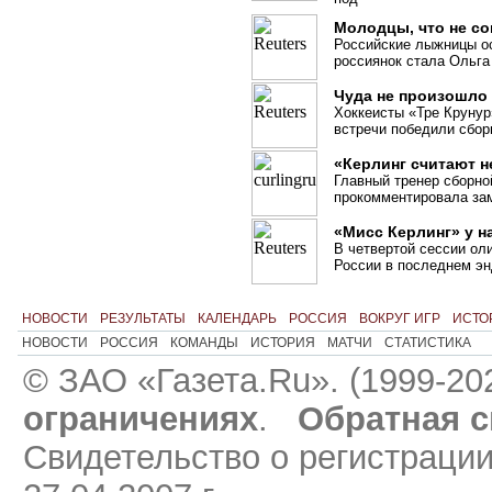
Молодцы, что не с
Российские лыжницы ос
россиянок стала Ольга
Чуда не произошло
Хоккеисты «Тре Крунур
встречи победили сбо
«Керлинг считают 
Главный тренер сборно
прокомментировала зам
«Мисс Керлинг» у н
В четвертой сессии ол
России в последнем эн
НОВОСТИ
РЕЗУЛЬТАТЫ
КАЛЕНДАРЬ
РОССИЯ
ВОКРУГ ИГР
ИСТО
НОВОСТИ
РОССИЯ
КОМАНДЫ
ИСТОРИЯ
МАТЧИ
СТАТИСТИКА
© ЗАО «Газета.Ru». (1999-20
ограничениях
.
Обратная с
Свидетельство о регистраци