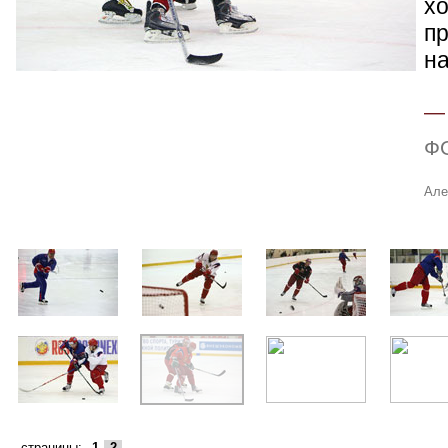
хо
п
н
Ф
Але
страницы:
1
2