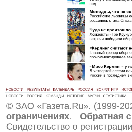
под
Молодцы, что не с
Российские лыжницы ос
россиянок стала Ольга
Чуда не произошло
Хоккеисты «Тре Крунур
встречи победили сбо
«Керлинг считают 
Главный тренер сборно
прокомментировала зам
«Мисс Керлинг» у н
В четвертой сессии ол
России в последнем эн
НОВОСТИ
РЕЗУЛЬТАТЫ
КАЛЕНДАРЬ
РОССИЯ
ВОКРУГ ИГР
ИСТО
НОВОСТИ
РОССИЯ
КОМАНДЫ
ИСТОРИЯ
МАТЧИ
СТАТИСТИКА
© ЗАО «Газета.Ru». (1999-20
ограничениях
.
Обратная с
Свидетельство о регистраци