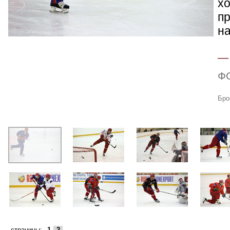
хо
п
н
Ф
Бро
страницы:
1
2